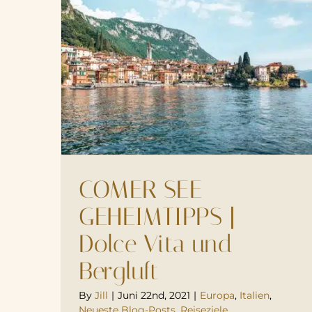
COMER SEE
GEHEIMTIPPS |
Dolce Vita und
Bergluft
By
Jill
|
Juni 22nd, 2021
|
Europa
,
Italien
,
Neueste Blog-Posts
,
Reiseziele