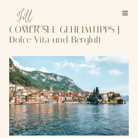
Skip
to
content
COMER SEE GEHEIMTIPPS |
Dolce Vita und Bergluft
View
Larger
Image