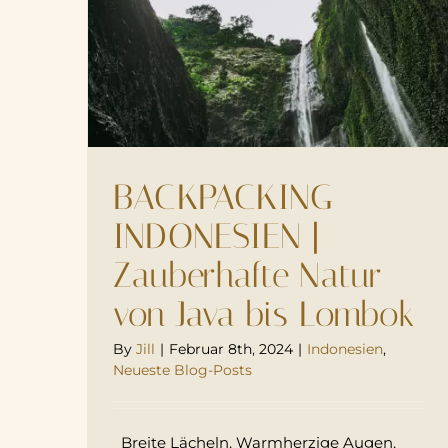
BACKPACKING
INDONESIEN |
Zauberhafte Natur
von Java bis Lombok
By
Jill
|
Februar 8th, 2024
|
Indonesien
,
Neueste Blog-Posts
Breite Lächeln. Warmherzige Augen.