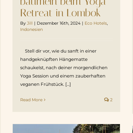
baumeln beim Yoga
Retreat in Lombok
By
Jill
|
Dezember 16th, 2024
|
Eco Hotels
,
Indonesien
Stell dir vor, wie du sanft in einer
handgeknüpften Hängematte
schaukelst, nach deiner morgendlichen
Yoga Session und einem zauberhaften
veganen Frühstück. [...]
Read More
2