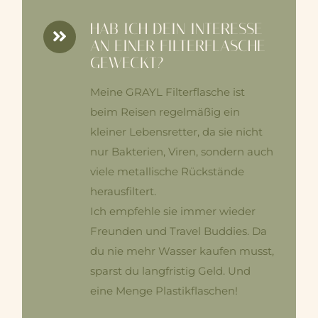
HAB ICH DEIN INTERESSE
AN EINER FILTERFLASCHE
GEWECKT?
Meine GRAYL Filterflasche ist
beim Reisen regelmäßig ein
kleiner Lebensretter, da sie nicht
nur Bakterien, Viren, sondern auch
viele metallische Rückstände
herausfiltert.
Ich empfehle sie immer wieder
Freunden und Travel Buddies. Da
du nie mehr Wasser kaufen musst,
sparst du langfristig Geld. Und
eine Menge Plastikflaschen!