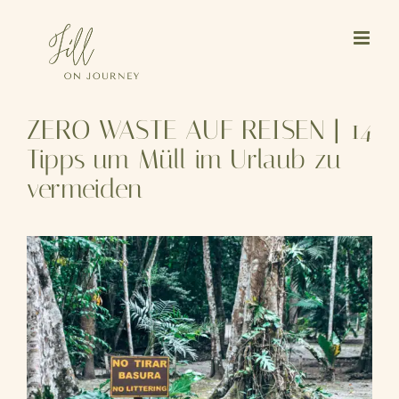
Skip
to
content
ZERO WASTE AUF REISEN | 14
Tipps um Müll im Urlaub zu
vermeiden
View
Larger
Image